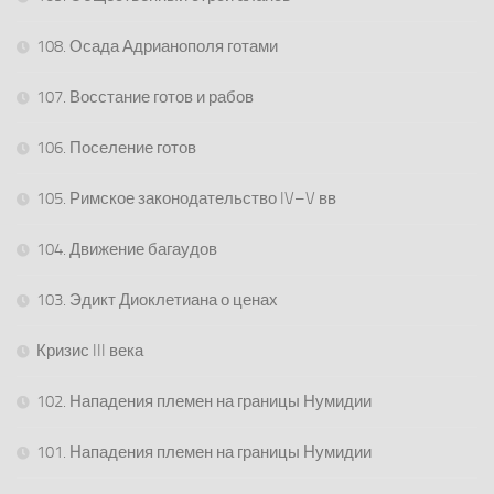
108. Осада Адрианополя готами
107. Восстание готов и рабов
106. Поселение готов
105. Римское законодательство IV–V вв
104. Движение багаудов
103. Эдикт Диоклетиана о ценах
Кризис III века
102. Нападения племен на границы Нумидии
101. Нападения племен на границы Нумидии