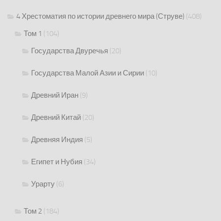
4 Хрестоматия по истории древнего мира (Струве)
(408)
Том 1
(104)
Государства Двуречья
(20)
Государства Малой Азии и Сирии
(10)
Древний Иран
(9)
Древний Китай
(20)
Древняя Индия
(5)
Египет и Нубия
(34)
Урарту
(6)
Том 2
(184)