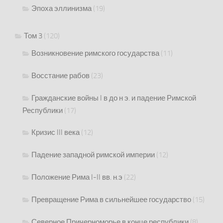
Эпоха эллинизма
(19)
Том 3
(120)
Возникновение римского государства
(11)
Восстание рабов
(23)
Гражданские войны I в до н э. и падение Римской
Республики
(17)
Кризис III века
(12)
Падение западной римской империи
(12)
Положение Рима I-II вв. н.э
(22)
Превращение Рима в сильнейшее государство
(15)
Северное Причерноморье в конце республики
(8)