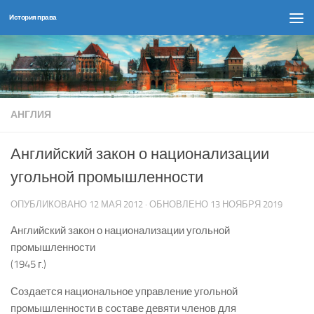
История права
Перейти к содержимому
АНГЛИЯ
Английский закон о национализации
угольной промышленности
ОПУБЛИКОВАНО
12 МАЯ 2012
· ОБНОВЛЕНО
13 НОЯБРЯ 2019
Английский закон о национализации угольной
промышленности
(1945 г.)
Создается национальное управление угольной
промышленности в составе девяти членов для