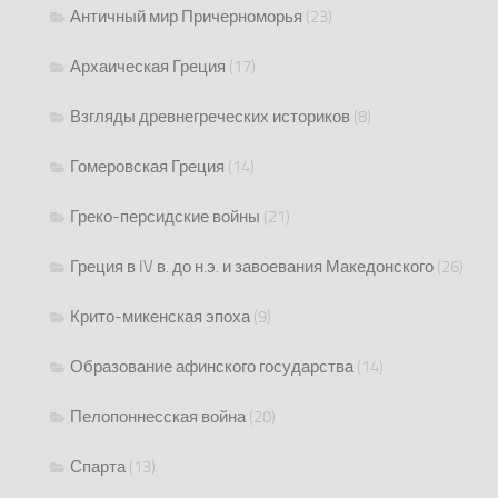
Античный мир Причерноморья
(23)
Архаическая Греция
(17)
Взгляды древнегреческих историков
(8)
Гомеровская Греция
(14)
Греко-персидские войны
(21)
Греция в IV в. до н.э. и завоевания Македонского
(26)
Крито-микенская эпоха
(9)
Образование афинского государства
(14)
Пелопоннесская война
(20)
Спарта
(13)