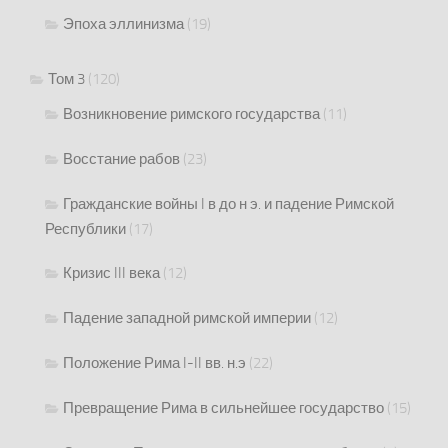
Эпоха эллинизма
(19)
Том 3
(120)
Возникновение римского государства
(11)
Восстание рабов
(23)
Гражданские войны I в до н э. и падение Римской
Республики
(17)
Кризис III века
(12)
Падение западной римской империи
(12)
Положение Рима I-II вв. н.э
(22)
Превращение Рима в сильнейшее государство
(15)