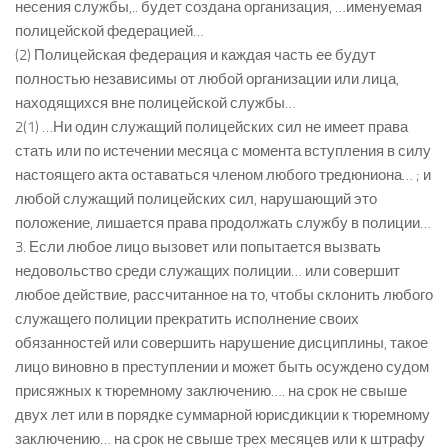
несения службы,.. будет создана организация, …именуемая
полицейской федерацией…
(2) Полицейская федерация и каждая часть ее будут
полностью независимы от любой организации или лица,
находящихся вне полицейской службы…
2(1) …Ни один служащий полицейских сил не имеет права
стать или по истечении месяца с момента вступления в силу
настоящего акта оставаться членом любого тредюниона… ; и
любой служащий полицейских сил, нарушающий это
положение, лишается права продолжать службу в полиции…
3. Если любое лицо вызовет или попытается вызвать
недовольство среди служащих полиции… или совершит
любое действие, рассчитанное на то, чтобы склонить любого
служащего полиции прекратить исполнение своих
обязанностей или совершить нарушение дисциплины, такое
лицо виновно в преступлении и может быть осуждено судом
присяжных к тюремному заключению…. на срок не свыше
двух лет или в порядке суммарной юрисдикции к тюремному
заключению… на срок не свыше трех месяцев или к штрафу