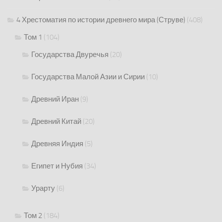
4 Хрестоматия по истории древнего мира (Струве)
(408)
Том 1
(104)
Государства Двуречья
(20)
Государства Малой Азии и Сирии
(10)
Древний Иран
(9)
Древний Китай
(20)
Древняя Индия
(5)
Египет и Нубия
(34)
Урарту
(6)
Том 2
(184)