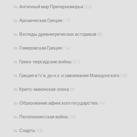
Античный мир Причерноморья
(23)
Архаическая Греция
(17)
Взгляды древнегреческих историков
(8)
Гомеровская Греция
(14)
Греко-персидские войны
(21)
Греция в IV в. до н.э. и завоевания Македонского
(26)
Крито-микенская эпоха
(9)
Образование афинского государства
(14)
Пелопоннесская война
(20)
Спарта
(13)