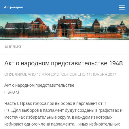
История права
Перейти к содержимому
АНГЛИЯ
Акт о народном представительстве 1948
ОПУБЛИКОВАНО
12 МАЯ 2012
· ОБНОВЛЕНО
11 НОЯБРЯ 2017
Акт о народном представительстве
(1948 г.)
Часть I. Право голоса при выборах в парламент ст. 1
(1) …Для выборов в парламент будут созданы в графствах и
местечках избирательные округа, в каждом из которых
избирают одного члена парламента… иных избирательных