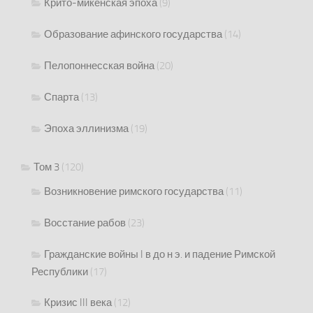
Крито-микенская эпоха
(9)
Образование афинского государства
(14)
Пелопоннесская война
(20)
Спарта
(13)
Эпоха эллинизма
(19)
Том 3
(120)
Возникновение римского государства
(11)
Восстание рабов
(23)
Гражданские войны I в до н э. и падение Римской
Республики
(17)
Кризис III века
(12)