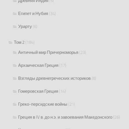
Древняя Индия
(5)
Египет и Нубия
(34)
Урарту
(6)
Том 2
(184)
Античный мир Причерноморья
(23)
Архаическая Греция
(17)
Взгляды древнегреческих историков
(8)
Гомеровская Греция
(14)
Греко-персидские войны
(21)
Греция в IV в. до н.э. и завоевания Македонского
(26)