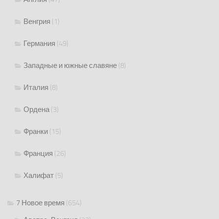
Венгрия
(1)
Германия
(49)
Западные и южные славяне
(8)
Италия
(8)
Ордена
(3)
Франки
(15)
Франция
(26)
Халифат
(5)
7 Новое время
(654)