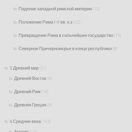
Падение западной римской империи
(12)
Положение Рима I-II вв. н.э
(22)
Превращение Рима в сильнейшее государство
(15)
Северное Причерноморье в конце республики
(8)
5 Древний мир
(31)
Древний Восток
(6)
Древний Рим
(16)
Древняя Греция
(9)
6 Средние века
(162)
Англия
(47)