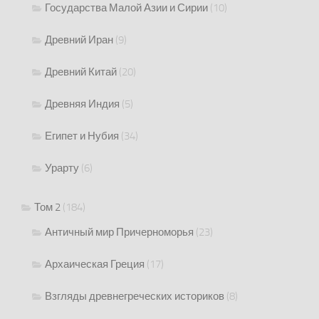
Государства Малой Азии и Сирии
(10)
Древний Иран
(9)
Древний Китай
(20)
Древняя Индия
(5)
Египет и Нубия
(34)
Урарту
(6)
Том 2
(184)
Античный мир Причерноморья
(23)
Архаическая Греция
(17)
Взгляды древнегреческих историков
(8)