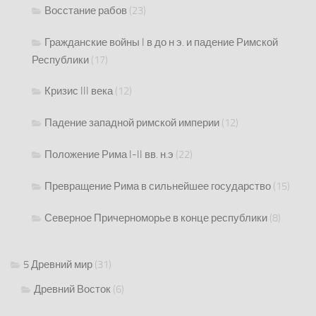
Восстание рабов
(23)
Гражданские войны I в до н э. и падение Римской
Республики
(17)
Кризис III века
(12)
Падение западной римской империи
(12)
Положение Рима I-II вв. н.э
(22)
Превращение Рима в сильнейшее государство
(15)
Северное Причерноморье в конце республики
(8)
5 Древний мир
(31)
Древний Восток
(6)