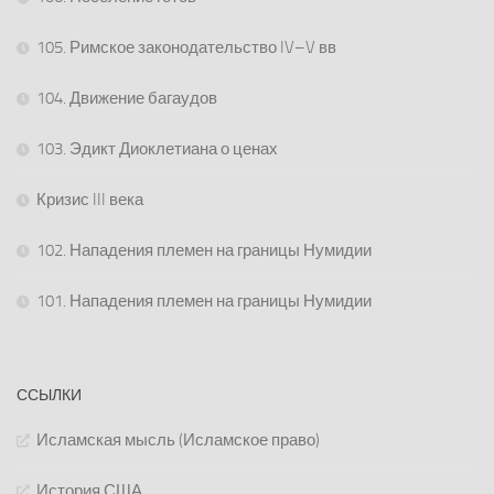
105. Римское законодательство IV–V вв
104. Движение багаудов
103. Эдикт Диоклетиана о ценах
Кризис III века
102. Нападения племен на границы Нумидии
101. Нападения племен на границы Нумидии
ССЫЛКИ
Исламская мысль (Исламское право)
История США