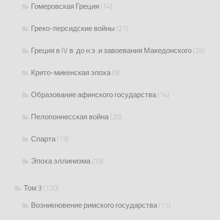
Гомеровская Греция
(14)
Греко-персидские войны
(21)
Греция в IV в. до н.э. и завоевания Македонского
(26)
Крито-микенская эпоха
(9)
Образование афинского государства
(14)
Пелопоннесская война
(20)
Спарта
(13)
Эпоха эллинизма
(19)
Том 3
(120)
Возникновение римского государства
(11)